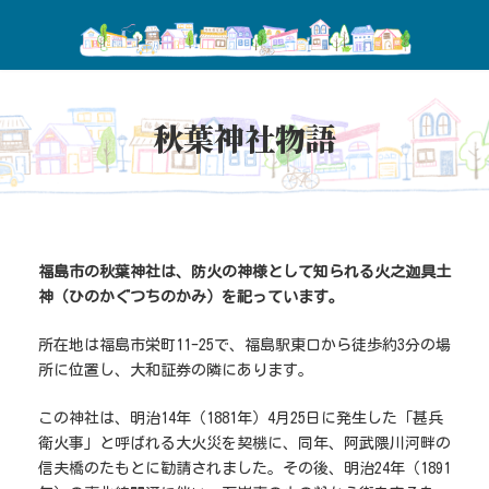
コ
ナ
ン
ビ
テ
ゲ
ン
ー
ツ
シ
へ
ョ
ス
ン
キ
に
秋葉神社物語
ッ
移
プ
動
福島市の秋葉神社は、防火の神様として知られる火之迦具土
神（ひのかぐつちのかみ）を祀っています。
所在地は福島市栄町11-25で、福島駅東口から徒歩約3分の場
所に位置し、大和証券の隣にあります。
この神社は、明治14年（1881年）4月25日に発生した「甚兵
衛火事」と呼ばれる大火災を契機に、同年、阿武隈川河畔の
信夫橋のたもとに勧請されました。その後、明治24年（1891