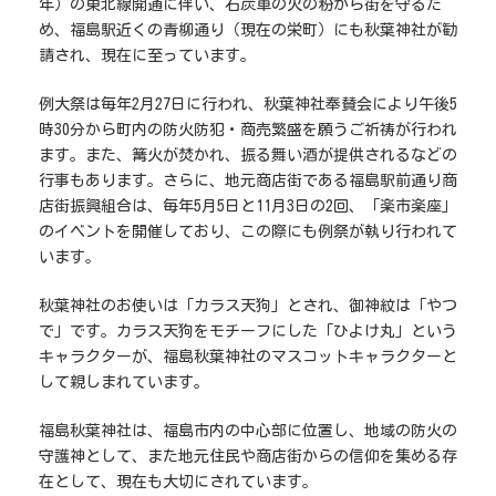
年）の東北線開通に伴い、石炭車の火の粉から街を守るた
め、福島駅近くの青柳通り（現在の栄町）にも秋葉神社が勧
請され、現在に至っています。
例大祭は毎年2月27日に行われ、秋葉神社奉賛会により午後5
時30分から町内の防火防犯・商売繁盛を願うご祈祷が行われ
ます。また、篝火が焚かれ、振る舞い酒が提供されるなどの
行事もあります。さらに、地元商店街である福島駅前通り商
店街振興組合は、毎年5月5日と11月3日の2回、「楽市楽座」
のイベントを開催しており、この際にも例祭が執り行われて
います。
秋葉神社のお使いは「カラス天狗」とされ、御神紋は「やつ
で」です。カラス天狗をモチーフにした「ひよけ丸」という
キャラクターが、福島秋葉神社のマスコットキャラクターと
して親しまれています。
福島秋葉神社は、福島市内の中心部に位置し、地域の防火の
守護神として、また地元住民や商店街からの信仰を集める存
在として、現在も大切にされています。