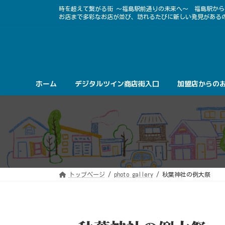
コ
ナ
時を超えて繋がる街 ～福島駅前通りの未来へ～ 福島駅か
ン
ビ
お店まで多彩なお店が並び、訪れるたびに新しい発見がある
テ
ゲ
ン
ー
ツ
シ
へ
ョ
ス
ン
キ
に
ッ
移
プ
動
ホーム
デジタルツイン商店街入口
加盟店からの
トップページ
photo gallery
秋葉神社の例大祭