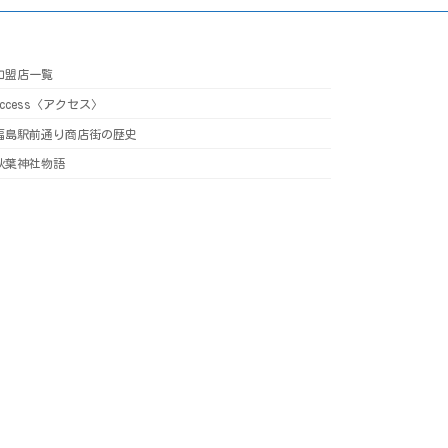
加盟店一覧
Access〈アクセス〉
福島駅前通り商店街の歴史
秋葉神社物語