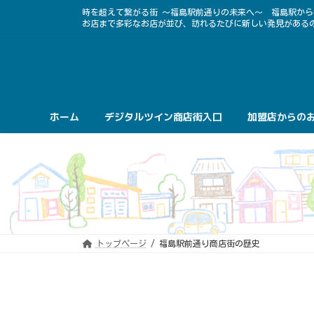
コ
ナ
時を超えて繋がる街 ～福島駅前通りの未来へ～ 福島駅か
ン
ビ
お店まで多彩なお店が並び、訪れるたびに新しい発見がある
テ
ゲ
ン
ー
ツ
シ
へ
ョ
ス
ン
キ
に
ッ
移
プ
動
ホーム
デジタルツイン商店街入口
加盟店からの
トップページ
福島駅前通り商店街の歴史