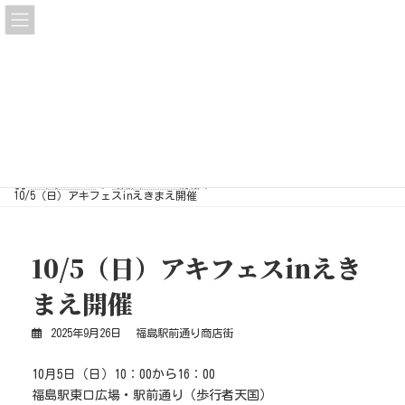
コ
ナ
ン
ビ
テ
ゲ
ン
ー
ツ
シ
へ
ョ
ス
ン
キ
に
最新イベント情報
ッ
移
プ
動
トップページ
最新イベント情報
10/5（日）アキフェスinえきまえ開催
10/5（日）アキフェスinえき
まえ開催
2025年9月26日
福島駅前通り商店街
10月5日（日）10：00から16：00
福島駅東口広場・駅前通り（歩行者天国）