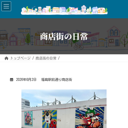
コ
ナ
ン
ビ
テ
ゲ
ン
ー
ツ
シ
へ
ョ
ス
ン
キ
に
商店街の日常
ッ
移
プ
動
トップページ
商店街の日常
2026年6月2日
福島駅前通り商店街