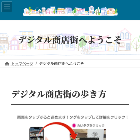
コ
ナ
ン
ビ
テ
ゲ
ン
ー
ツ
シ
へ
ョ
ス
ン
キ
に
デジタル商店街へようこそ
ッ
移
プ
動
トップページ
デジタル商店街へようこそ
デジタル商店街の歩き方